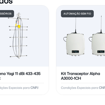
dos
SSÓRIOS
AUTOMAÇÃO SEM FIO
na Yagi 11 dBi 433-435
Kit Transceptor Alpha
z
A3000-1CH
ições Especiais para
CNPJ
Condições Especiais para
CNP