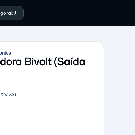
Agora
ontes
dora Bivolt (Saída
 12V 2A).