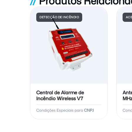
//
Produtos Relaciona
DETECÇÃO DE INCÊNDIO
ACE
Central de Alarme de
Ante
Incêndio Wireless V7
MH
Condições Especiais para
CNPJ
Cond