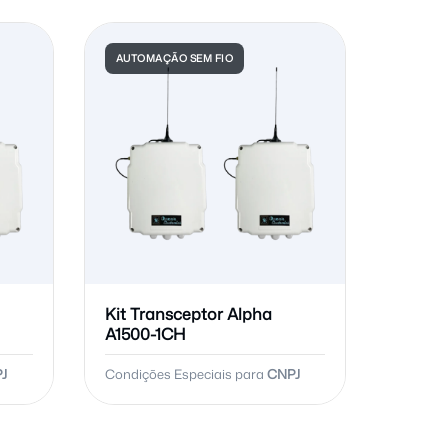
AUTOMAÇÃO SEM FIO
Kit Transceptor Alpha
A1500-1CH
J
Condições Especiais para
CNPJ