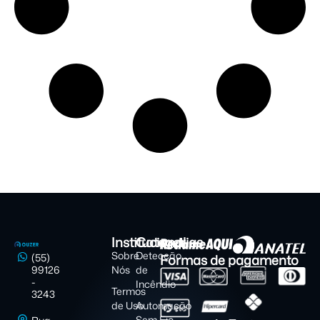
Institucional
Categorias
Sobre
Detecção
Formas de pagamento
(55)
99126
Nós
de
-
Incêndio
Termos
3243
de Uso
Automação
Sem Fio