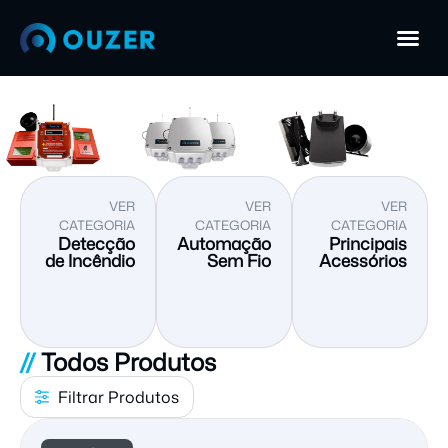
VER
VER
VER
CATEGORIA
CATEGORIA
CATEGORIA
Detecção
Automação
Principais
de Incêndio
Sem Fio
Acessórios
//
Todos Produtos
Filtrar Produtos