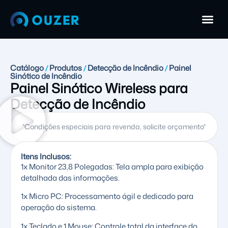
Catálogo
Produtos
Detecção de Incêndio
Painel
/
/
/
Sinótico de Incêndio
Painel Sinótico Wireless para
Detecção de Incêndio
*Condições especiais para revenda, solicite orçamento*
Itens Inclusos:
1x Monitor 23,8 Polegadas: Tela ampla para exibição
detalhada das informações.
1x Micro PC: Processamento ágil e dedicado para
operação do sistema.
1x Teclado e 1 Mouse: Controle total da interface do