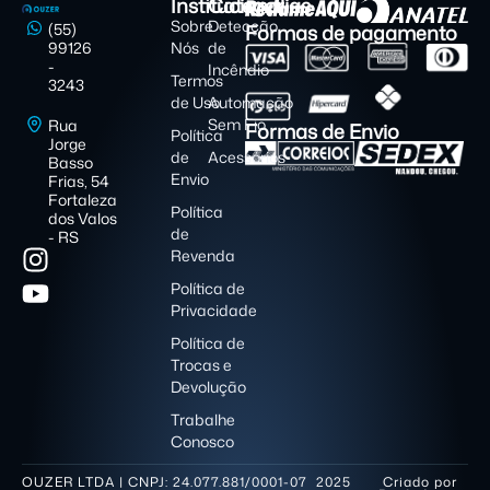
Institucional
Categorias
Sobre
Detecção
Formas de pagamento
(55)
99126
Nós
de
-
Incêndio
Termos
3243
de Uso
Automação
Sem Fio
Rua
Formas de Envio
Política
Jorge
de
Acessórios
Basso
Envio
Frias, 54
Fortaleza
Política
dos Valos
de
- RS
Revenda
Política de
Privacidade
Política de
Trocas e
Devolução
Trabalhe
Conosco
OUZER LTDA | CNPJ: 24.077.881/0001-07 2025
Criado por