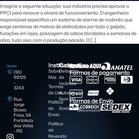
Imagine a seguinte situação: sua indústria precisa aprovar o
PPCI para renovar o alvará de funcionamento. O engenheiro
responsável especifica um sistema de alarme de incêndio que
exige centenas de metros de eletrodutos por todo o galpão,
furações em lajes, passagem de cabos blindados e semanas de
obra, tudo isso com a produção parada. O […]
Institucional
Categorias
Sobre
Detecção
Formas de pagamento
(55)
99126
Nós
de
-
Incêndio
Termos
3243
de Uso
Automação
Sem Fio
Rua
Formas de Envio
Política
Jorge
de
Acessórios
Basso
Envio
Frias, 54
Fortaleza
Política
dos Valos
de
- RS
Revenda