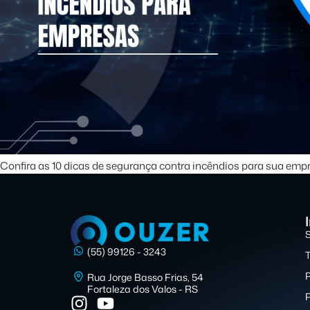
Confira as 10 dicas de segurança contra incêndios para sua emp
(55) 99126 - 3243
P
Rua Jorge Basso Frias, 54
Fortaleza dos Valos - RS