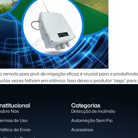
 remoto para pivô de irrigação eficaz é crucial para a produtivi
uitas vezes falham em silêncio. Isso deixa o produtor “cego” par
Institucional
Categorias
Sobre Nós
Detecção de Incêndio
Termos de Uso
Automação Sem Fio
olítica de Envio
Acessórios