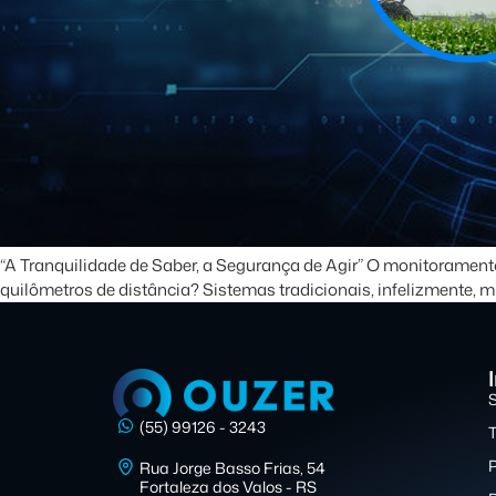
“A Tranquilidade de Saber, a Segurança de Agir” O monitoramento
quilômetros de distância? Sistemas tradicionais, infelizmente, m
(55) 99126 - 3243
P
Rua Jorge Basso Frias, 54
Fortaleza dos Valos - RS