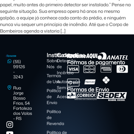
papel, muito antes do primeiro detector ser instalado.” Pense na
seguinte situação. Sua empresa opera há anos no mesmo
galpão, a equipe já conhece cada canto do prédio, e ninguém
nunca viu sequer um princípio de incêndio. Até que o Corpo de
Bombeiros agenda a vistoria […]
Institucional
Categorias
Sobre
Detecção
Formas de pagamento
(55)
99126
Nós
de
-
Incêndio
Termos
3243
de Uso
Automação
Sem Fio
Rua
Formas de Envio
Política
Jorge
de
Acessórios
Basso
Envio
Frias, 54
Fortaleza
Política
dos Valos
de
- RS
Revenda
Política de