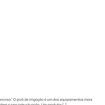
mproviso.” O pivô de irrigação é um dos equipamentos mais
idere a seguinte situação. Um produtor […]