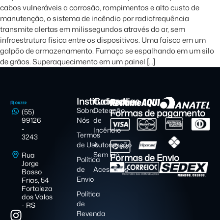
cabos vulneráveis a corrosão, rompimentos e alto custo de
manutenção, o sistema de incêndio por radiofrequência
transmite alertas em milissegundos através do ar, sem
infraestrutura física entre os dispositivos. Uma faísca em um
galpão de armazenamento. Fumaça se espalhando em um silo
de grãos. Superaquecimento em um painel […]
Institucional
Categorias
Sobre
Detecção
Formas de pagamento
(55)
99126
Nós
de
-
Incêndio
Termos
3243
de Uso
Automação
Sem Fio
Rua
Formas de Envio
Política
Jorge
de
Acessórios
Basso
Envio
Frias, 54
Fortaleza
Política
dos Valos
de
- RS
Revenda