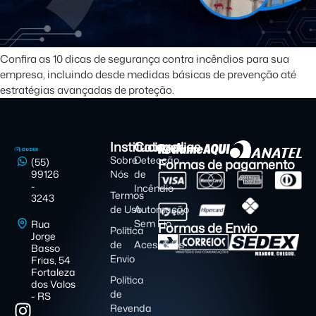
Confira as 10 dicas de segurança contra incêndios para sua
empresa, incluindo desde medidas básicas de prevenção até
estratégias avançadas de proteção.
Institucional
Categorias
Sobre
Detecção
Formas de pagamento
(55)
99126
Nós
de
-
Incêndio
Termos
3243
de Uso
Automação
Sem Fio
Rua
Formas de Envio
Política
Jorge
de
Acessórios
Basso
Envio
Frias, 54
Fortaleza
Política
dos Valos
de
- RS
Revenda