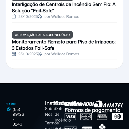
Interligação de Centrais de Incêndio Sem Fio: A
Solução “Fail-Safe”
28/10/2025
por Wallace Ramos
AUTOMAÇÃO PARA AGRONEGÓCIO
Monitoramento Remoto para Pivo de Irrigacao:
3 Estados Fail-Safe
25/10/2025
por Wallace Ramos
Institucional
Categorias
Sobre
Detecção
Formas de pagamento
(55)
99126
Nós
de
-
Incêndio
Termos
3243
de Uso
Automação