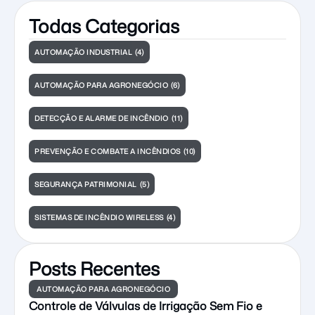
procedimentos de evacuação e uso de
Todas Categorias
extintores. O descumprimento sujeita a
empresa a multas, interdição e
AUTOMAÇÃO INDUSTRIAL
(4)
responsabilização civil e criminal em caso de
sinistro.
AUTOMAÇÃO PARA AGRONEGÓCIO
(6)
DETECÇÃO E ALARME DE INCÊNDIO
(11)
PREVENÇÃO E COMBATE A INCÊNDIOS
(10)
SEGURANÇA PATRIMONIAL
(5)
SISTEMAS DE INCÊNDIO WIRELESS
(4)
Posts Recentes
AUTOMAÇÃO PARA AGRONEGÓCIO
Controle de Válvulas de Irrigação Sem Fio e