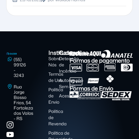
Institucional
Categorias
Sobre
Detecção
Formas de pagamento
(55)
99126
Nós
de
-
Incêndio
Termos
3243
de Uso
Automação
Sem Fio
Rua
Formas de Envio
Política
Jorge
de
Acessórios
Basso
Envio
Frias, 54
Fortaleza
Política
dos Valos
de
- RS
Revenda
Política de