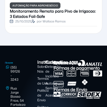
AUTOMAÇÃO PARA AGRONEGÓCIO
Monitoramento Remoto para Pivo de Irrigacao:
3 Estados Fail-Safe
25/10/2025
por Wallace Ramos
Institucional
Categorias
Sobre
Detecção
Formas de pagamento
(55)
99126
Nós
de
-
Incêndio
Termos
3243
de Uso
Automação
Sem Fio
Rua
Formas de Envio
Política
Jorge
de
Acessórios
Basso
Envio
Frias, 54
Fortaleza