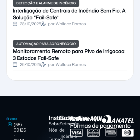
DETECÇÃO E ALARME DE INCÊNDIO
Interligação de Centrais de Incêndio Sem Fio: A
Solução “Fail-Safe”
28/10/2025
por Wallace Ramos
AUTOMAÇÃO PARA AGRONEGÓCIO
Monitoramento Remoto para Pivo de Irrigacao:
3 Estados Fail-Safe
25/10/2025
por Wallace Ramos
Institucional
Categorias
Sobre
Detecção
Formas de pagamento
(55)
99126
Nós
de
-
Incêndio
Termos