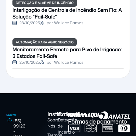
DETECÇÃO E ALARME DE INCÊNDIO
Interligação de Centrais de Incêndio Sem Fio: A
Solução “Fail-Safe”
28/10/2025
por Wallace Ramos
AUTOMAÇÃO PARA AGRONEGÓCIO
Monitoramento Remoto para Pivo de Irrigacao:
3 Estados Fail-Safe
25/10/2025
por Wallace Ramos
Institucional
Categorias
Sobre
Detecção
Formas de pagamento
(55)
99126
Nós
de
-
Incêndio
Termos