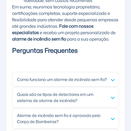
fidelidade, sem custos recorrentes
Em suma, reunimos tecnologia proprietária,
certificações completas, suporte especializado e
flexibilidade para atender desde pequenas empresas
até grandes indústrias.
Fale com nossos
especialistas
e receba um projeto personalizado de
alarme de incêndio sem fio
para a sua operação.
Perguntas Frequentes
Como funciona um alarme de incêndio sem fio?
O alarme de incêndio sem fio utiliza
Quais são os tipos de detectores em um
sistema de alarme de incêndio?
comunicação por radiofrequência entre os
detectores e a central. Quando um detector
Os principais tipos são: detector de fumaça
Alarme de incêndio sem fio é aprovado pelo
identifica fumaça ou temperatura elevada,
Corpo de Bombeiros?
óptico (identifica partículas de fumaça no ar),
transmite um sinal de rádio para a central,
detector de temperatura pontual (dispara
que processa o evento, aciona os