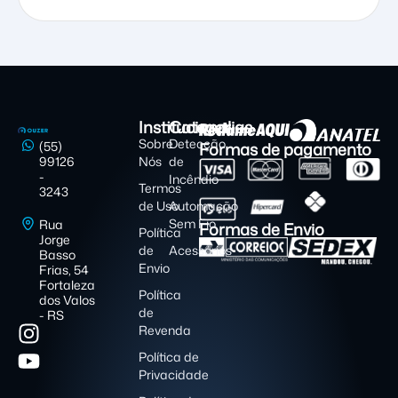
Institucional
Categorias
Sobre
Detecção
Formas de pagamento
(55)
99126
Nós
de
-
Incêndio
Termos
3243
de Uso
Automação
Sem Fio
Rua
Formas de Envio
Política
Jorge
de
Acessórios
Basso
Envio
Frias, 54
Fortaleza
Política
dos Valos
de
- RS
Revenda
Política de
Privacidade