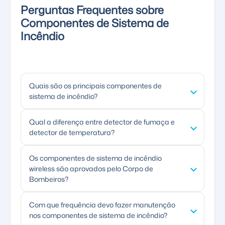
Perguntas Frequentes sobre
Componentes de Sistema de
Incêndio
Quais são os principais componentes de
sistema de incêndio?
Os principais componentes de sistema de
Qual a diferença entre detector de fumaça e
detector de temperatura?
incêndio são: central de alarme, detectores de
fumaça, detectores de temperatura,
O detector de fumaça identifica partículas de
Os componentes de sistema de incêndio
acionadores manuais, sirenes e
wireless são aprovados pelo Corpo de
combustão no ar, sendo ideal para áreas
sinalizadores, detectores lineares e
Bombeiros?
administrativas e comerciais. O detector de
repetidores de sinal. Cada um desempenha
temperatura identifica elevação de calor,
função específica na detecção, sinalização e
Sim. Componentes de sistema de incêndio
Com que frequência devo fazer manutenção
sendo indicado para cozinhas, áreas
controle do sistema.
nos componentes de sistema de incêndio?
wireless que atendem à NBR ISO 7240 são
industriais e locais com poeira ou vapores