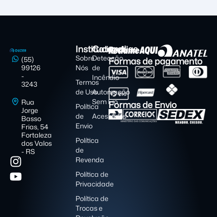
Institucional
Categorias
Sobre
Detecção
Formas de pagamento
(55)
99126
Nós
de
-
Incêndio
Termos
3243
de Uso
Automação
Sem Fio
Rua
Formas de Envio
Política
Jorge
de
Acessórios
Basso
Envio
Frias, 54
Fortaleza
Política
dos Valos
de
- RS
Revenda
Política de
Privacidade
Política de
Trocas e