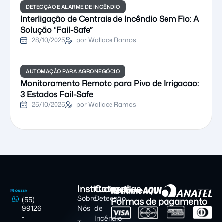
DETECÇÃO E ALARME DE INCÊNDIO
Interligação de Centrais de Incêndio Sem Fio: A
Solução “Fail-Safe”
28/10/2025
por Wallace Ramos
AUTOMAÇÃO PARA AGRONEGÓCIO
Monitoramento Remoto para Pivo de Irrigacao:
3 Estados Fail-Safe
25/10/2025
por Wallace Ramos
Institucional
Categorias
Sobre
Detecção
Formas de pagamento
(55)
99126
Nós
de
-
Incêndio