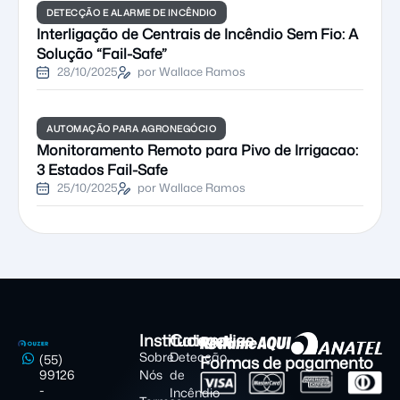
DETECÇÃO E ALARME DE INCÊNDIO
Interligação de Centrais de Incêndio Sem Fio: A
Solução “Fail-Safe”
28/10/2025
por Wallace Ramos
AUTOMAÇÃO PARA AGRONEGÓCIO
Monitoramento Remoto para Pivo de Irrigacao:
3 Estados Fail-Safe
25/10/2025
por Wallace Ramos
Institucional
Categorias
Sobre
Detecção
Formas de pagamento
(55)
99126
Nós
de
-
Incêndio